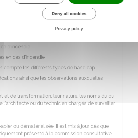
urité d'un ERP ?
Deny all cookies
 un registre de sécurité sur lequel figurent les
Privacy policy
ment du service de sécurité :
ice d'incendie
es en cas d'incendie
n compte les différents types de handicap
fications ainsi que les observations auxquelles
et de transformation, leur nature, les noms du ou
 de l'architecte ou du technicien chargés de surveiller
pier ou dématérialisée. Il est mis à jour dès que
atiquement présenté à la commission consultative