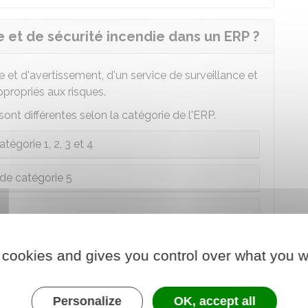
e et de sécurité incendie dans un ERP ?
e et d'avertissement, d'un service de surveillance et
propriés aux risques.
ont différentes selon la catégorie de l'ERP.
tégorie 1, 2, 3 et 4
de catégorie 5
rs activités, les mesures de prévention et de
té s'appliquent à la partie du bâtiment qu'elle
 cookies and gives you control over what you w
Personalize
OK, accept all