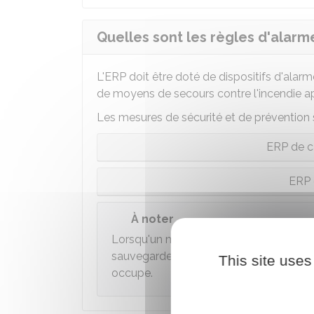
Quelles sont les règles d'alarm
L'ERP doit être doté de dispositifs d'alarm
de moyens de secours contre l'incendie ap
Les mesures de sécurité et de prévention s
ERP de ca
ERP 
À noter
Lorsqu'un même bâtiment abrite plusieu
sauvegarde de sécurité de chaque activi
This site uses
occupe.