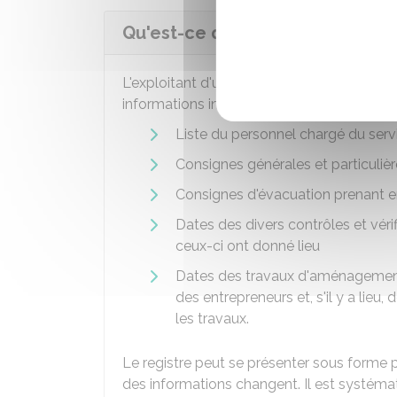
Qu'est-ce que le registre de séc
L'exploitant d'un ERP a l'obligation de tenir
informations indispensables au fonctionne
Liste du personnel chargé du serv
Consignes générales et particulièr
Consignes d'évacuation prenant e
Dates des divers contrôles et véri
ceux-ci ont donné lieu
Dates des travaux d'aménagement 
des entrepreneurs et, s'il y a lieu,
les travaux.
Le registre peut se présenter sous forme pa
des informations changent. Il est systém