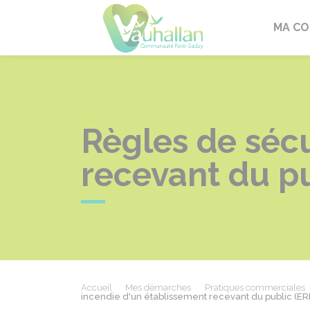
Vauhallan
MA C
Règles de sécu
recevant du pu
Accueil
Mes démarches
Pratiques commerciales
incendie d'un établissement recevant du public (ER