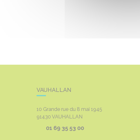
VAUHALLAN
10 Grande rue du 8 mai 1945
91430
VAUHALLAN
01 69 35 53 00