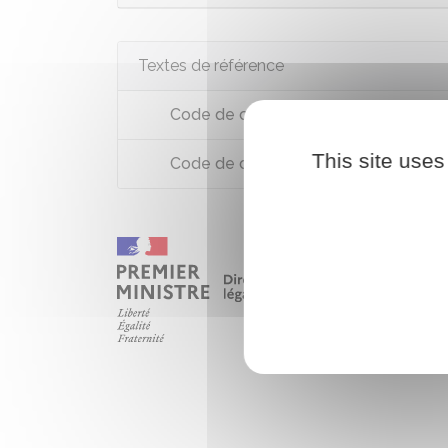
Textes de référence
Code de commerce : articles L145-4
This site uses
Code de commerce : article R145-38