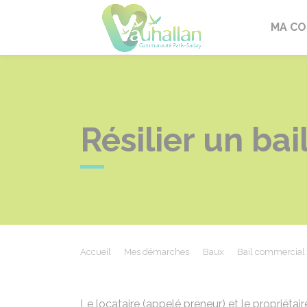
Vauhallan
MA C
Résilier un ba
Accueil
Mes démarches
Baux
Bail commercial
Le locataire (appelé preneur) et le propriétair