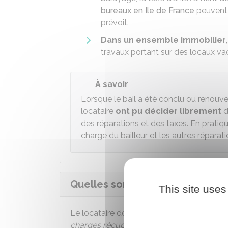
bureaux en Ile de France
peuvent ê
prévoit.
Dans un ensemble immobilier
travaux portant sur des locaux vac
À savoir
Lorsque le bail a été conclu ou renouv
locataire
ont pu décider librement
d
des réparations et des taxes. En pratiq
charge du bailleur et les autres réparati
Quelles sont les charges à payer
This site uses
Le locataire doit payer les dépenses d'ent
charges récupérables.
Une charge est récl