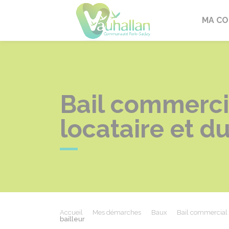
Vauhallan
MA C
Bail commerci
locataire et du
Accueil
Mes démarches
Baux
Bail commercial
bailleur