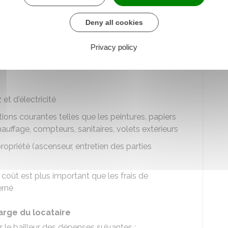
 également lui demander le remboursement de
taire des charges le prévoit
.
Deny all cookies
ataire
Privacy policy
ations courantes
, dites
dépenses locatives
, sont
t d'électricité
ions courantes telles que les peintures, papiers
auffage, compteurs, sanitaires, volets extérieurs
priété (ascenseur, entretien des parties
coût est plus important que les frais de
erné
arge du locataire
 le bailleur des dépenses suivantes :