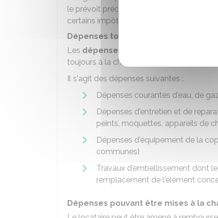
le prévoit précisément. Le bailleur peut
certains impôts et taxes
lorsque l'inven
Dépenses toujours à la charge du loc
Les
dépenses d'entretien et de répar
toujours à la charge du locataire.
Il s'agit des dépenses suivantes :
Dépenses courantes d'eau, de gaz e
Dépenses d'entretien et de réparat
peints, moquettes, appareils de ch
Dépenses d'équipement de la copro
communes)
Travaux d'embellissement dont le 
remplacement de l'élément conc
Dépenses pouvant être mises à la ch
Le locataire peut être amené à rembourser