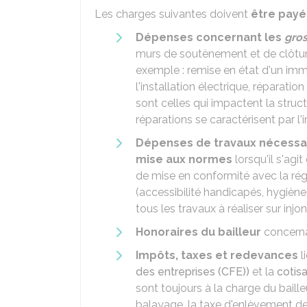
Les charges suivantes doivent
être payée
Dépenses concernant les
gros
murs de soutènement et de clôture
exemple : remise en état d'un imm
l'installation électrique, réparatio
sont celles qui impactent la struc
réparations se caractérisent par l
Dépenses de travaux nécessair
mise aux normes
lorsqu'il s'agi
de mise en conformité avec la rég
(accessibilité handicapés, hygiène,
tous les travaux à réaliser sur injo
Honoraires du bailleur
concerna
Impôts, taxes et redevances
l
des entreprises (CFE))
et la
cotis
sont toujours à la charge du baille
balayage, la taxe d'enlèvement d