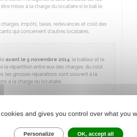
tre mises à la charge du locataire si le bail le
, charges, impôts, taxes, redevances et coût des
ants qui concernent d'autres locataires.
elé
avant le 5 novembre 2014
, le bailleur et le
e la répartition entre eux des charges, du coût
ue, les grosses réparations sont souvent à la
ons à la charge du locataire.
 par le locataire ?
 cookies and gives you control over what you w
retien et les réparations courantes. On parle de
Personalize
OK, accept all
amée au locataire uniquement si le contrat de bail