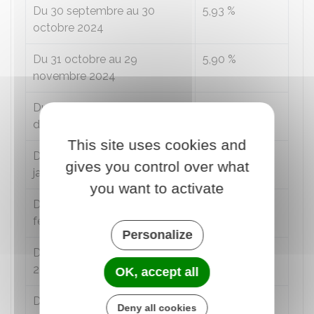
Du 30 septembre au 30
5,93 %
octobre 2024
Du 31 octobre au 29
5,90 %
novembre 2024
Du 30 novembre au 30
5,87 %
décembre 2024
This site uses cookies and
Du 31 décembre 2024 au 30
5,75 %
gives you control over what
janvier 2025
you want to activate
Du 31 janvier 2025 au 27
5,70 %
février 2025
Personalize
Du 28 février 2025 au 30 mars
5,65 %
2025
OK, accept all
Du 31 mars au 29 avril 2025
5,49 %
Deny all cookies