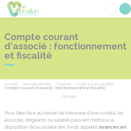
Vauhallan
Acc
Compte courant
d'associé : fonctionnement
et fiscalité
Accueil
Mes démarches
Fiscalité
Impôt sur les sociétés
Compte courant d'associé : fonctionnement et fiscalité
Partager
Partager sur Facebook
Partager sur X - Twit
Partager sur
Par
Pour faire face au besoin de trésorerie d'une société, les
associés, dirigeants ou salariés peuvent mettre à la
disposition de la société des fonds appelés
avances en