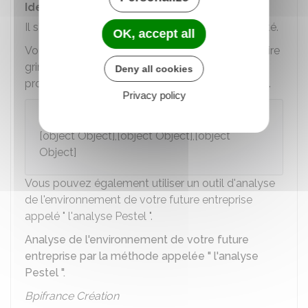
Identifier les contraintes
Il s'agit de prévoir ce qui peut freiner votre activité.
OK, accept all
Vous devez identifier par exemple ce qui peut faire
grimper vos coûts de stockage, vos coûts de
Deny all cookies
production, de distribution et de communication.
Privacy policy
Exemple
[object Object],[object Object],[object
Object]
Vous pouvez également utiliser un outil d'analyse
de l'environnement de votre future entreprise
appelé " l'analyse Pestel ".
Analyse de l'environnement de votre future
entreprise par la méthode appelée " l'analyse
Pestel ".
Bpifrance Création