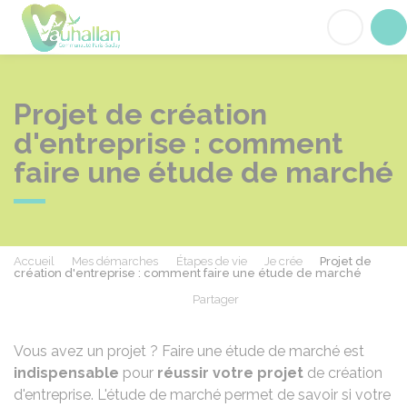
Vauhallan
Acc
Projet de création
d'entreprise : comment
faire une étude de marché
Accueil
Mes démarches
Étapes de vie
Je crée
Projet de
création d'entreprise : comment faire une étude de marché
Partager
Partager sur Facebook
Partager sur X - Twit
Partager sur
Par
Vous avez un projet ? Faire une étude de marché est
indispensable
pour
réussir votre projet
de création
d'entreprise. L'étude de marché permet de savoir si votre