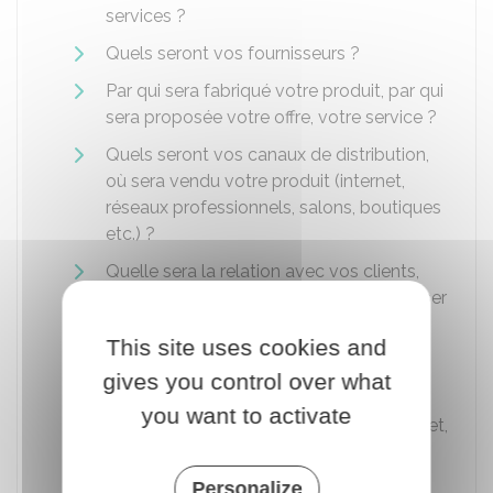
services ?
Quels seront vos fournisseurs ?
Par qui sera fabriqué votre produit, par qui
sera proposée votre offre, votre service ?
Quels seront vos canaux de distribution,
où sera vendu votre produit (internet,
réseaux professionnels, salons, boutiques
etc.) ?
Quelle sera la relation avec vos clients,
comment avez-vous prévu de les fidéliser
?
This site uses cookies and
Où seront stockés vos produits ?
gives you control over what
Quelles seront les pistes de
you want to activate
développement de votre activité (internet,
national, international, etc.) ?
Personalize