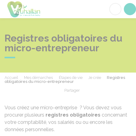
Vauhallan
Acc
Registres obligatoires du
micro-entrepreneur
Accueil
Mes démarches
Étapes de vie
Je crée
Registres
obligatoires du micro-entrepreneur
Partager
Partager sur Facebook
Partager sur X - Twit
Partager sur
Par
Vous créez une micro-entreprise ? Vous devez vous
procurer plusieurs
registres obligatoires
concernant
votre comptabilité, vos salariés ou ou encore les
données personnelles.