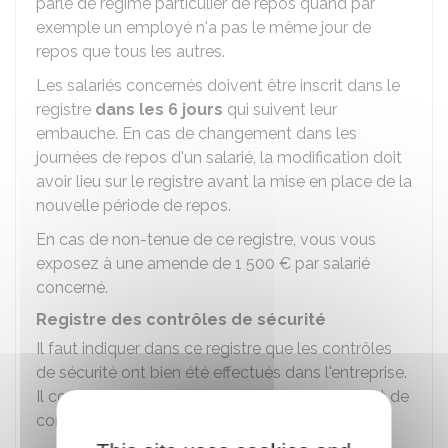
parle de régime particulier de repos quand par
exemple un employé n'a pas le même jour de
repos que tous les autres.
Les salariés concernés doivent être inscrit dans le
registre
dans les 6 jours
qui suivent leur
embauche. En cas de changement dans les
journées de repos d'un salarié, la modification doit
avoir lieu sur le registre avant la mise en place de la
nouvelle période de repos.
En cas de non-tenue de ce registre, vous vous
exposez à une amende de
1 500 €
par salarié
concerné.
Registre des contrôles de sécurité
Il faut indiquer dans ce registre que les contrôles
de sécurité ont bien été effectués dans l'entreprise.
Il contient tous les documents de vérification et de
contrôle en matière d'hygiène et de sécurité.