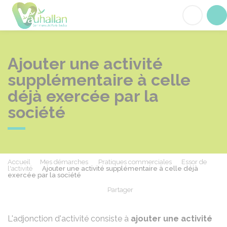
Vauhallan
Acc
Ajouter une activité
supplémentaire à celle
déjà exercée par la
société
Accueil
Mes démarches
Pratiques commerciales
Essor de
l'activité
Ajouter une activité supplémentaire à celle déjà
exercée par la société
Partager
Partager sur Facebook
Partager sur X - Twit
Partager sur
Par
L'adjonction d'activité consiste à
ajouter une activité