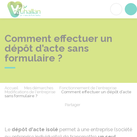
Vauhallan
Acc
Comment effectuer un
dépôt d’acte sans
formulaire ?
Accueil
Mes démarches
Fonctionnement de l'entreprise
Modifications de l'entreprise
Comment effectuer un dépôt d’acte
sans formulaire ?
Partager
Partager sur Facebook
Partager sur X - Twit
Partager sur
Par
Le
dépôt d'acte isolé
permet à une entreprise (société
ou entreprise individuelle) de transmettre
un seul