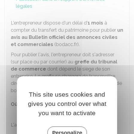
légales
L'entrepreneur dispose d'un délai d'
1 mois
à
compter du transfert du patrimoine pour publier
un
avis au Bulletin officiel des annonces civiles
et commerciales
(bodacc.fr).
Pour publier l'avis, l'entrepreneur doit s'adresser
(sur place ou par courrier) au
greffe du tribunal
de commerce
dont dépend le siège de son
entreprise. Le greffe se chargera de transmettre
directement l'avis pour publication sur le site dédié
bodacc.fr.
This site uses cookies and
gives you control over what
Où s'adresser ?
you want to activate
Greffe du tribunal de commerce
L'avis doit comporter les
mentions suivantes
:
Personalize