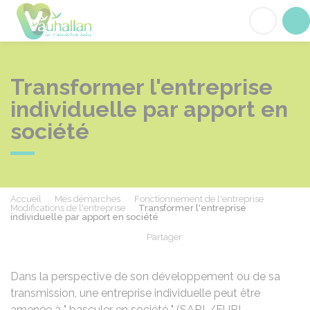
Vauhallan
Acc
Transformer l'entreprise
individuelle par apport en
société
Accueil
Mes démarches
Fonctionnement de l'entreprise
Modifications de l'entreprise
Transformer l'entreprise
individuelle par apport en société
Partager
Partager sur Facebook
Partager sur X - Twit
Partager sur
Par
Dans la perspective de son développement ou de sa
transmission, une entreprise individuelle peut être
amenée à " basculer en société " (SARL/EURL,