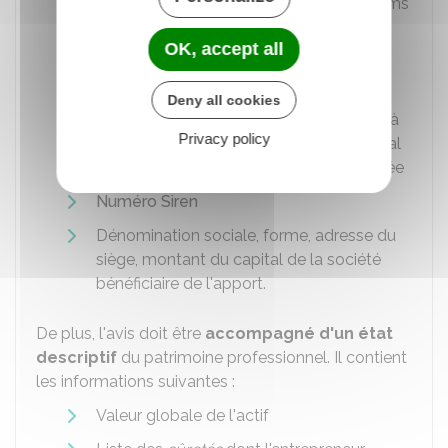
Nom de naissance, nom d'usage, prénoms
et le cas échéant nom commercial de
OK, accept all
l'entrepreneur individuel
Activité professionnelle et
code APE
Deny all cookies
Adresse de l'établissement principal ou, à
Privacy policy
défaut d'établissement, l'adresse du local
d'habitation où l'entreprise cédée est fixée
Numéro Siren
Dénomination sociale, forme, adresse du
siège, montant du capital de la société
bénéficiaire de l'apport.
De plus, l'avis doit être
accompagné d'un état
descriptif
du patrimoine professionnel. Il contient
les informations suivantes :
Valeur globale de l'actif