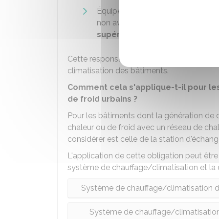
Équipés d'un système de chauffag
non avec un système de ventilatio
supérieure à 70 kW
.
Cette responsabilité s'applique aux propr
climatisation des bâtiments.
Comment cela s'applique-t-il pour le
de froid urbains ?
Pour les bâtiments dont la génération de 
chaleur ou de froid avec un réseau de chal
considérer est celle de la station d'échang
L'application de cette obligation peut êtr
système de chauffage/climatisation et la 
Système de chauffage/climatisation d
Système de chauffage/climatisation