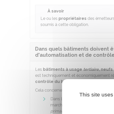
À savoir
Le ou les
propriétaires
des émetteurs 
soumis à cette obligation.
Dans quels bâtiments doivent ê
d'automatisation et de contrôle
Les
bâtiments à usage
tertiaire
, neufs
est techniquement et économiquement ré
contrôle du bâtiment
.
Cela concerne les bâtiments qui remplisse
This site uses
Dans lesquels sont exercées des
marchandes, y compris ceux appa
primaire
ou
secondaire