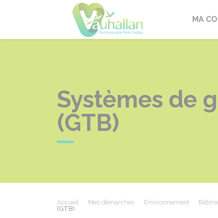
Vauhallan
MA C
Systèmes de g
(GTB)
Accueil
Mes démarches
Environnement
Bâtime
(GTB)