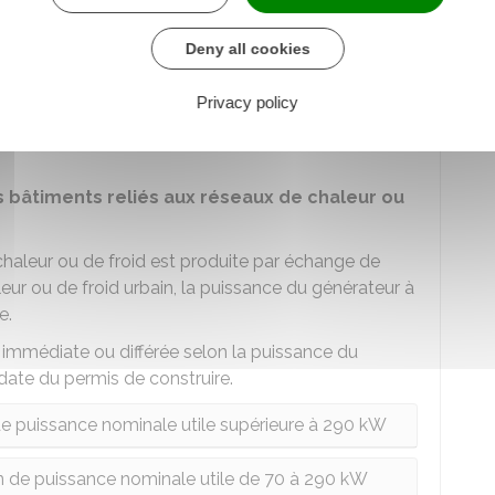
e ou d'un système de climatisation, combiné ou
Deny all cookies
n, dont la
puissance nominale utile est
Privacy policy
iétaires des systèmes de chauffage ou de
s bâtiments reliés aux réseaux de chaleur ou
chaleur ou de froid est produite par échange de
eur ou de froid urbain, la puissance du générateur à
e.
e immédiate ou différée selon la puissance du
date du permis de construire.
e puissance nominale utile supérieure à 290 kW
 de puissance nominale utile de 70 à 290 kW