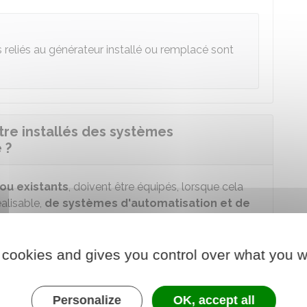
reliés au générateur installé ou remplacé sont
tre installés des systèmes
 ?
 ou existants
, doivent être équipés, lorsque cela
alisable,
de systèmes d'automatisation et de
nt les
2 conditions
suivantes :
 cookies and gives you control over what you w
activités tertiaires
marchandes ou non
rtenant à des personnes morales du secteur
Personalize
OK, accept all