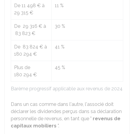
De
11 498 €
à
11 %
29 315 €
De
29 316 €
à
30 %
83 823 €
De
83 824 €
à
41 %
180 294 €
Plus de
45 %
180 294 €
Barème progressif applicable aux revenus de 2024
Dans un cas comme dans l'autre, l'associé doit
déclarer les dividendes perçus dans sa déclaration
personnelle de revenus, en tant que "
revenus de
capitaux mobiliers
".