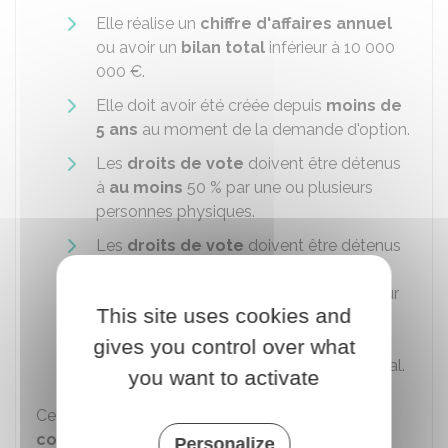
Elle réalise un
chiffre d'affaires annuel
ou avoir un
bilan total
inférieur à
10 000
000 €
.
Elle doit avoir été créée depuis
moins de
5 ans
au moment de la demande d'option.
Les
droits de vote
doivent être détenus
à
au moins
50 %
par une ou plusieurs
personnes physiques.
Les
droits de vote
doivent être détenus
à
au moins
34 %
par l'une ou les
personnes suivantes : président, directeur
This site uses cookies and
général, président du conseil de
surveillance, membre du directoire ou
gives you control over what
gérant et les membres de leur foyer fiscal.
you want to activate
Cette option est valable pour
5 exercices
comptables
et ne peut pas être renouvelée.
Personalize