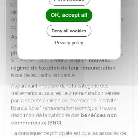
Cette option entraine une imposition du résultat
directement au niveau des associés, en fonction
OK, accept all
de la participation de chacun dans le capital de la
société.
Deny all cookies
Associés titulaires de BNC
Privacy policy
er
Depuis le 1
janvier 2024, les associés personnes
physiques de sociétés d'exercice libéral (SELARL,
SELAS, SELAFA...) connaissent un
nouveau
régime de taxation de leur rémunération
issue de leur activité libérale.
Auparavant imposée dans la catégorie des
traitements et salaires, leur rémunération versée
par la société à raison de l'exercice de l'activité
libérale (dite "
rémunération technique
") relève
désormais de la catégorie des
bénéfices non
commerciaux (BNC)
.
La conséquence principale est que les associés de