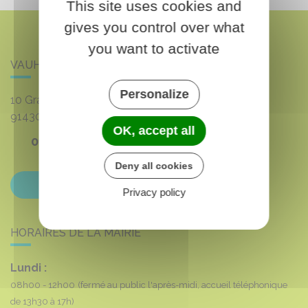
This site uses cookies and
gives you control over what
you want to activate
VAUHALLAN
Personalize
10 Grande rue du 8 mai 1945
91430
VAUHALLAN
OK, accept all
01 69 35 53 00
Deny all cookies
Contactez-nous
Privacy policy
HORAIRES DE LA MAIRIE
Lundi :
08h00 - 12h00
(fermé au public l'après-midi, accueil téléphonique
de 13h30 à 17h)