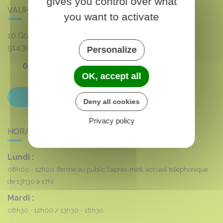
gives you control over what
VAUHALLAN
you want to activate
10 Grande rue du 8 mai 1945
91430
VAUHALLAN
Personalize
01 69 35 53 00
OK, accept all
Contactez-nous
Deny all cookies
Privacy policy
HORAIRES DE LA MAIRIE
Lundi :
08h00 - 12h00
(fermé au public l'après-midi, accueil téléphonique
de 13h30 à 17h)
Mardi :
08h30 - 12h00
13h30 - 18h30