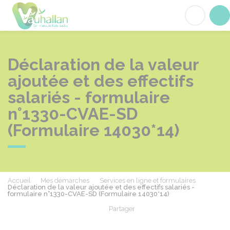
Vauhallan
Acc
Déclaration de la valeur
ajoutée et des effectifs
salariés - formulaire
n°1330-CVAE-SD
(Formulaire 14030*14)
Accueil
Mes démarches
Services en ligne et formulaires
Déclaration de la valeur ajoutée et des effectifs salariés -
formulaire n°1330-CVAE-SD (Formulaire 14030*14)
Partager
Partager sur Facebook
Partager sur X - Twit
Partager sur
Par