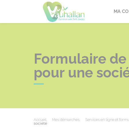
Vauhallan
MA C
Formulaire de
pour une soci
Accueil
Mes démarches
Services en ligne et formu
société