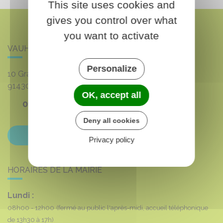
This site uses cookies and
gives you control over what
you want to activate
VAUHALLAN
Personalize
10 Grande rue du 8 mai 1945
91430
VAUHALLAN
OK, accept all
01 69 35 53 00
Deny all cookies
Contactez-nous
Privacy policy
HORAIRES DE LA MAIRIE
Lundi :
08h00 - 12h00
(fermé au public l'après-midi, accueil téléphonique
de 13h30 à 17h)