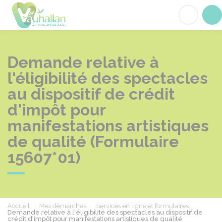
Vauhallan
Acc
Demande relative à
l'éligibilité des spectacles
au dispositif de crédit
d'impôt pour
manifestations artistiques
de qualité (Formulaire
15607*01)
Accueil
Mes démarches
Services en ligne et formulaires
Demande relative à l'éligibilité des spectacles au dispositif de
crédit d'impôt pour manifestations artistiques de qualité