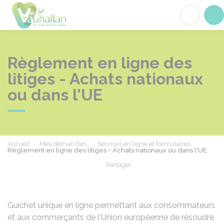
Vauhallan
Acc
Règlement en ligne des
litiges - Achats nationaux
ou dans l'UE
Accueil
Mes démarches
Services en ligne et formulaires
Règlement en ligne des litiges - Achats nationaux ou dans l'UE
Partager
Partager sur Facebook
Partager sur X - Twit
Partager sur
Par
Guichet unique en ligne permettant aux consommateurs
et aux commerçants de l'Union européenne de résoudre