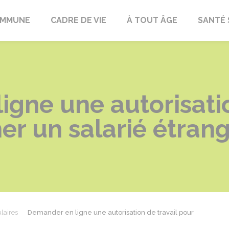
OMMUNE
CADRE DE VIE
À TOUT ÂGE
SANTÉ 
gne une autorisatio
r un salarié étran
laires
Demander en ligne une autorisation de travail pour