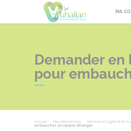
Vauhallan
MA C
Demander en li
pour embauche
Accueil
Mes démarches
Services en ligne et formu
embaucher un salarié étranger