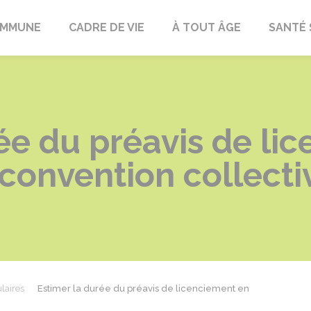
OMMUNE
CADRE DE VIE
À TOUT ÂGE
SANTÉ 
ée du préavis de li
 convention collecti
laires
Estimer la durée du préavis de licenciement en