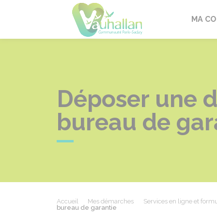
Vauhallan
MA C
Déposer une d
bureau de gar
Accueil
Mes démarches
Services en ligne et formu
bureau de garantie