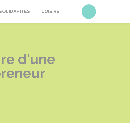
Accéder au form
SOLIDARITÉS
LOISIRS
re d'une
preneur