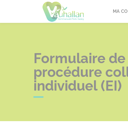
Vauhallan
MA C
Formulaire de
procédure coll
individuel (EI)