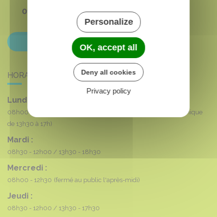
01 69 35 53 00
Personalize
Contactez-nous
OK, accept all
Deny all cookies
HORAIRES DE LA MAIRIE
Privacy policy
Lundi :
08h00 - 12h00
(fermé au public l'après-midi, accueil téléphonique
de 13h30 à 17h)
Mardi :
08h30 - 12h00
13h30 - 18h30
Mercredi :
08h00 - 12h30
(fermé au public l'après-midi)
Jeudi :
08h30 - 12h00
13h30 - 17h30