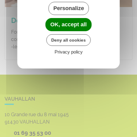
Personalize
Demande de dérogation
OK, accept all
Formalités pour les demande de dérogation
concernant :
Deny all cookies
-les enfants non domiciliés à Vauhallan…
Privacy policy
VAUHALLAN
10 Grande rue du 8 mai 1945
91430
VAUHALLAN
01 69 35 53 00