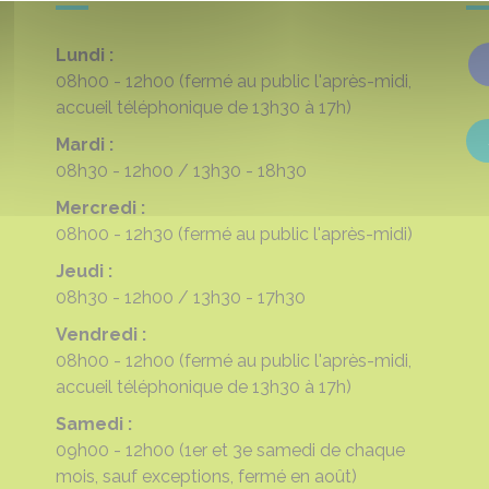
Lundi :
08h00 - 12h00
(fermé au public l'après-midi,
accueil téléphonique de 13h30 à 17h)
Mardi :
08h30 - 12h00
13h30 - 18h30
Mercredi :
08h00 - 12h30
(fermé au public l'après-midi)
Jeudi :
08h30 - 12h00
13h30 - 17h30
Vendredi :
08h00 - 12h00
(fermé au public l'après-midi,
accueil téléphonique de 13h30 à 17h)
Samedi :
09h00 - 12h00
(1er et 3e samedi de chaque
mois, sauf exceptions, fermé en août)