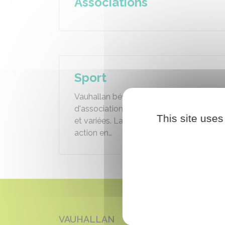
Associations
Sport
Vauhallan bénéficie d'un réseaux
d'associations sportives dynamiques
This site uses
et variées. La commune soutient leur
action en…
VAUHALLAN