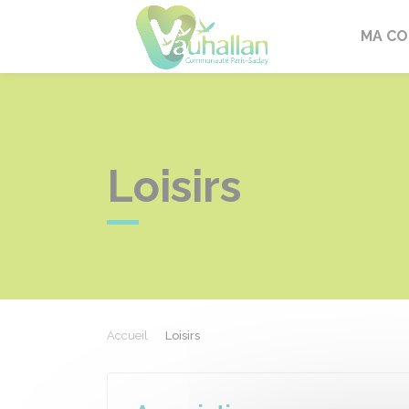
Vauhallan
MA C
Loisirs
Accueil
Loisirs