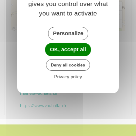
gives you control over what
you want to activate
© Plan-interactif
© Contributeurs d'OpenStreetMap
Personalize
Mairie
OK, accept all
10 grande rue du 8 mai 1945
91430 VAUHALLAN
Deny all cookies
01 69 35 53 00
Privacy policy
Horaires d'ouverture
mairie@vauhallan.fr
https://www.vauhallan.fr