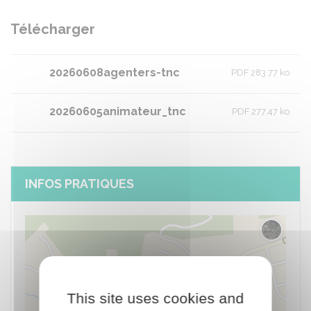
Télécharger
20260608agenters-tnc
PDF 283.77 ko
20260605animateur_tnc
PDF 277.47 ko
INFOS PRATIQUES
Changer 
This site uses cookies and