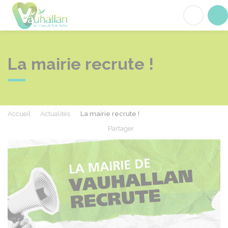
Vauhallan
Acc
La mairie recrute !
Accueil
Actualités
La mairie recrute !
Partager
Partager sur Facebook
Partager sur X - Twit
Partager sur
Par