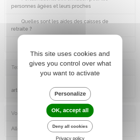
personnes âgées et leurs proches
Quelles sont les aides des caisses de
retraite ?
Impôt sur le revenu : faut-il déclarer l'APA ?
This site uses cookies and
gives you control over what
Textes de référence
you want to activate
Code de l'action sociale et des familles :
article L232-23
Personalize
OK, accept all
Voir aussi
Deny all cookies
Allocation personnalisée d'autonomie (Apa)
Privacy policy