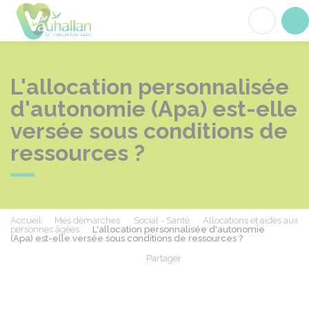
Vauhallan
Acc
L'allocation personnalisée
d'autonomie (Apa) est-elle
versée sous conditions de
ressources ?
Accueil
Mes démarches
Social - Santé
Allocations et aides aux
personnes âgées
L'allocation personnalisée d'autonomie
(Apa) est-elle versée sous conditions de ressources ?
Partager
Partager sur Facebook
Partager sur X - Twit
Partager sur
Par