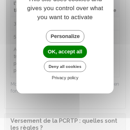
l'assistance d'une
prestation
gives you control over what
tierce personne
complémentaire
you want to activate
3 ou 4
644,03 €
Personalize
5 ou 6
1 288,09 €
Au moins 7 (ou en cas
1 932,17 €
OK, accept all
troubles neuropsychiques
présentant un danger
Deny all cookies
pour vous ou pour autrui)
Privacy policy
Montant de la prestation complémentaire versé en
fonction de vos besoins d'assistance
Versement de la PCRTP : quelles sont
les règles ?