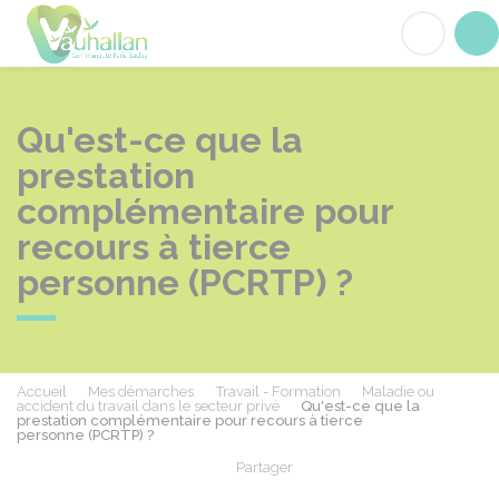
Vauhallan
Acc
Qu'est-ce que la
prestation
complémentaire pour
recours à tierce
personne (PCRTP) ?
Accueil
Mes démarches
Travail - Formation
Maladie ou
accident du travail dans le secteur privé
Qu'est-ce que la
prestation complémentaire pour recours à tierce
personne (PCRTP) ?
Partager
Partager sur Facebook
Partager sur X - Twit
Partager sur
Par