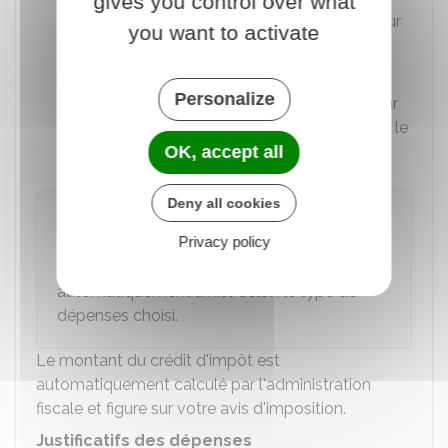
gives you control over what
Organisme que vous avez rémunéré pour
you want to activate
ces services, si vous faites appel à un
intermédiaire
Personalize
Personne que vous avez rémunérée pour
ces services, si vous employez en direct le
salarié concerné.
OK, accept all
Deny all cookies
À noter
Privacy policy
Dans votre déclaration de revenus en ligne, le
montant de vos dépenses est
automatiquement limité selon le type de
dépenses choisi.
Le montant du crédit d'impôt est
automatiquement calculé par l'administration
fiscale et figure sur votre avis d'imposition.
Justificatifs des dépenses