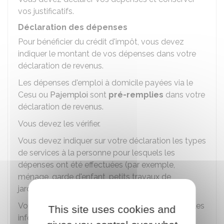
vos justificatifs.
Déclaration des dépenses
Pour bénéficier du crédit d'impôt, vous devez
indiquer le montant de vos dépenses dans votre
déclaration de revenus.
Les dépenses d'emploi à domicile payées via le
Cesu
ou
Pajemploi
sont
pré-remplies
dans votre
déclaration de revenus.
Vous devez les vérifier.
Vous devez indiquer sur votre déclaration les types
de services à la personne pour lesquels les
dépenses ont été effectuées (par exemple,
ménage, garde d'enfant, petits travaux de
jardinage).
Vous devez aussi indiquer, selon votre situation, les
This site uses cookies and
informations suivantes :