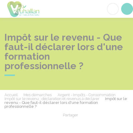
Vauhallan
Acc
Impôt sur le revenu - Que
faut-il déclarer lors d'une
formation
professionnelle ?
Accueil
Mes démarches
Argent - Impôts - Consommation
Impôt sur le revenu : déclaration et revenus à déclarer
Impôt sur le
revenu - Que faut-il déclarer lors d'une formation
professionnelle ?
Partager
Partager sur Facebook
Partager sur X - Twit
Partager sur
Par