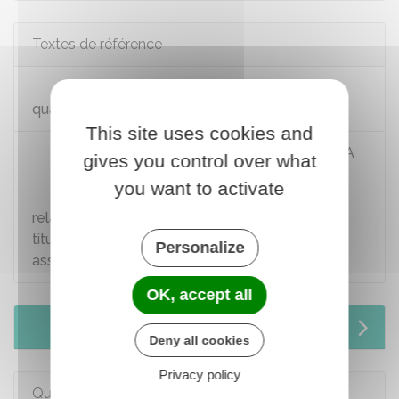
Textes de référence
Code général des impôts : articles 79 à 81
quater
This site uses cookies and
Code général des impôts : articles 82 à 84 A
gives you control over what
you want to activate
Bofip-Impôts n°BOI-RSA-CHAMP-10-20
relatif à l'imposition des rémunérations des
titulaires d'un statut particulier (apprentis,
Personalize
assistants maternels, etc.)
OK, accept all
Services en ligne et formulaires
Deny all cookies
Privacy policy
Questions ? Réponses !