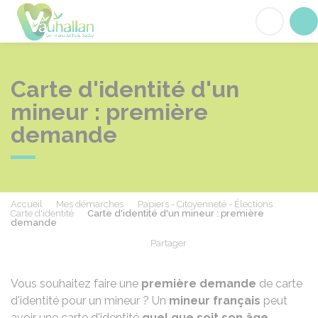
Vauhallan
Acc
Carte d'identité d'un
mineur : première
demande
Accueil
Mes démarches
Papiers - Citoyenneté - Élections
Carte d'identité
Carte d'identité d'un mineur : première
demande
Partager
Partager sur Facebook
Partager sur X - Twit
Partager sur
Par
Vous souhaitez faire une
première demande
de carte
d'identité pour un mineur ? Un
mineur français
peut
avoir une carte d'identité
quel que soit son âge