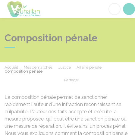
Vauhallan
Acc
Composition pénale
Accueil
Mes démarches
Justice
Affaire pénale
Composition pénale
Partager
Partager sur Facebook
Partager sur X - Twit
Partager sur
Par
La composition pénale permet de sanctionner
rapidement l'auteur d'une infraction reconnaissant sa
culpabilité. L'auteur des faits accepte et exécute la
mesure proposée, qui peut être une sanction pénale ou
une mesure de réparation. Il évite ainsi un procès pénal.
Nous vous expliquons comment la composition pénale