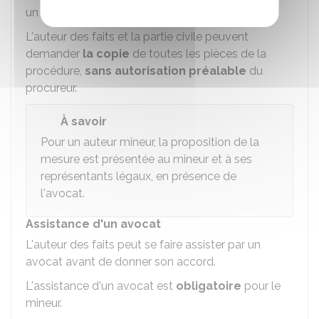
un délai maximal de
6 mois
.
L'auteur des faits et la partie civile peuvent
demander
la copie
de toutes les pièces de la
procédure,
sans autorisation préalable
du
procureur.
À savoir
Pour un auteur mineur, la proposition de la
mesure est présentée au mineur et à ses
représentants légaux, en présence de
l'avocat.
Assistance d'un avocat
L'auteur des faits peut se faire assister par un
avocat avant de donner son accord.
L'assistance d'un avocat est
obligatoire
pour le
mineur.