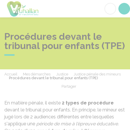
Vauhallan
Acc
Procédures devant le
tribunal pour enfants (TPE)
Accueil
Mes démarches
Justice
Justice pénale des mineurs
Procédures devant le tribunal pour enfants (TPE)
Partager
Partager sur Facebook
Partager sur X - Twit
Partager sur
Par
En matière pénale, il existe
2 types de procédure
devant le tribunal pour enfants. En principe, le mineur est
jugé lors de 2 audiences différentes entre lesquelles
s'applique une
période de mise à l'épreuve éducative
.