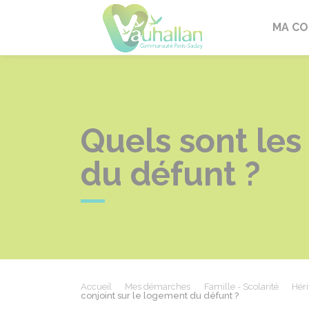
Vauhallan
MA C
Quels sont les
du défunt ?
Accueil
Mes démarches
Famille - Scolarité
Héri
conjoint sur le logement du défunt ?