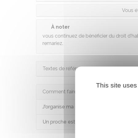
Vous ét
À noter
vous continuez de bénéficier du droit d'h
remariez.
Textes de référence
This site uses
Comment faire si...
J'organise ma succession
Un proche est décédé