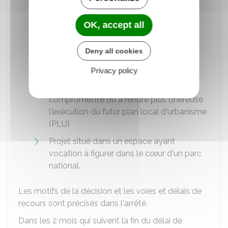
opération
Constructions projetées qui peuvent
OK, accept all
compromettre ou rendre plus onéreuse
l'exécution de travaux publics ou la
Deny all cookies
réalisation d'une opération
d'aménagement
Privacy policy
Constructions projetées de nature à
compromettre ou à rendre plus onéreuse
l'exécution du futur plan local d'urbanisme
(
PLU
)
Projet situé dans un espace ayant
vocation à figurer dans le cœur d'un parc
national.
Les motifs de la décision et les voies et délais de
recours sont précisés dans l'arrêté.
Dans les 2 mois qui suivent la fin du délai de