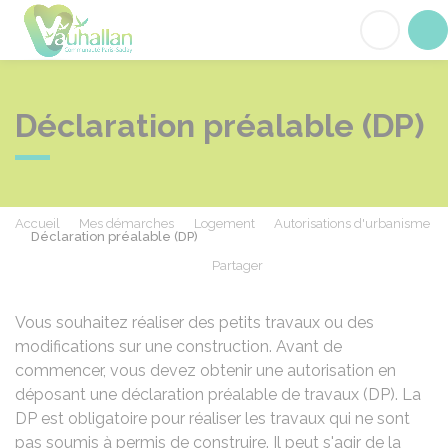
Vauhallan
Acc
Déclaration préalable (DP)
Accueil
Mes démarches
Logement
Autorisations d'urbanisme
Déclaration préalable (DP)
Partager
Partager sur Facebook
Partager sur X - Twit
Partager sur
Par
Vous souhaitez réaliser des petits travaux ou des
modifications sur une construction. Avant de
commencer, vous devez obtenir une autorisation en
déposant une déclaration préalable de travaux (DP). La
DP est obligatoire pour réaliser les travaux qui ne sont
pas soumis à permis de construire. Il peut s'agir de la