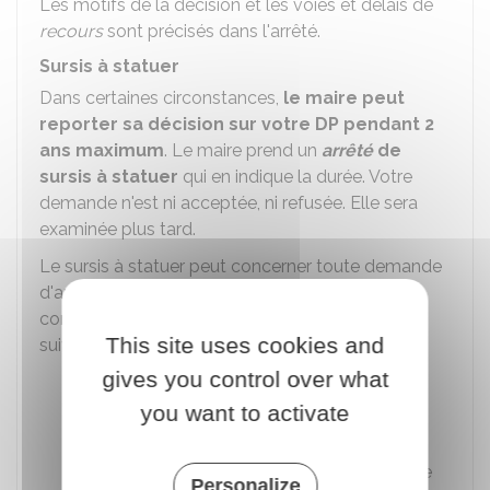
Les motifs de la décision et les voies et délais de
recours
sont précisés dans l'arrêté.
Sursis à statuer
Dans certaines circonstances,
le maire peut
reporter sa décision sur votre DP pendant 2
ans maximum
. Le maire prend un
arrêté
de
sursis à statuer
qui en indique la durée. Votre
demande n'est ni acceptée, ni refusée. Elle sera
examinée plus tard.
Le sursis à statuer peut concerner toute demande
d'autorisation concernant des travaux,
constructions ou installations dans les cas
This site uses cookies and
suivants :
gives you control over what
Terrain qui fait partie du périmètre d'une
zone d'aménagement concerté (
Zac
)
you want to activate
Ouverture de l'enquête préalable à la
déclaration d'utilité publique (
DUP
) d'une
Personalize