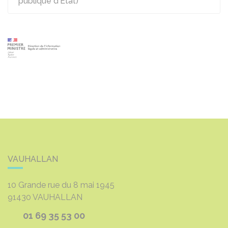
publique d'Etat)
VAUHALLAN
10 Grande rue du 8 mai 1945
91430
VAUHALLAN
01 69 35 53 00