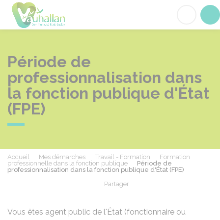
Vauhallan
Acc
Période de
professionnalisation dans
la fonction publique d'État
(FPE)
Accueil
Mes démarches
Travail - Formation
Formation
professionnelle dans la fonction publique
Période de
professionnalisation dans la fonction publique d'État (FPE)
Partager
Partager sur Facebook
Partager sur X - Twit
Partager sur
Par
Vous êtes agent public de l'État (fonctionnaire ou