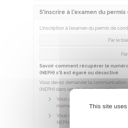
S'inscrire à l'examen du permis
L'inscription à l'examen du permis de cond
Par le bi
Pa
Savoir comment récupérer le numéro
(NEPH) s'il est égaré ou désactivé
Vous devez demander la communication d
(NEPH) dans les situations suivantes :
Vous avez
perdu
votre attestatio
This site uses
moment de votre inscription sur le 
Vous souhaitez
changer d'auto
NEPH.