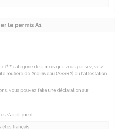
ser le permis A1
ère
la 1
catégorie de permis que vous passez, vous
rité routière de 2nd niveau (ASSR2)
ou
l'attestation
ions, vous pouvez faire une
déclaration sur
tes s'appliquent.
 êtes français