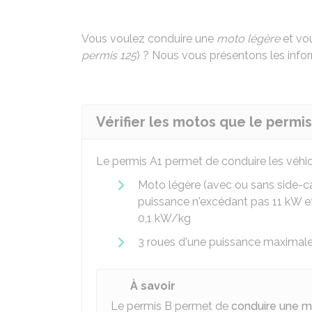
Vous voulez conduire une
moto légère
et vo
permis 125
) ? Nous vous présentons les info
Vérifier les motos que le permi
Le permis A1 permet de conduire les véhic
Moto légère (avec ou sans side-ca
puissance n'excédant pas 11
kW
e
0,1 kW/kg
3 roues d'une puissance maximale
À savoir
Le permis B permet de
conduire une m