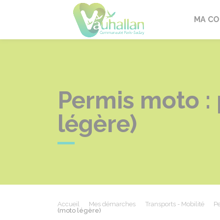
Vauhallan
MA C
Permis moto :
légère)
Accueil
Mes démarches
Transports - Mobilité
Pe
(moto légère)