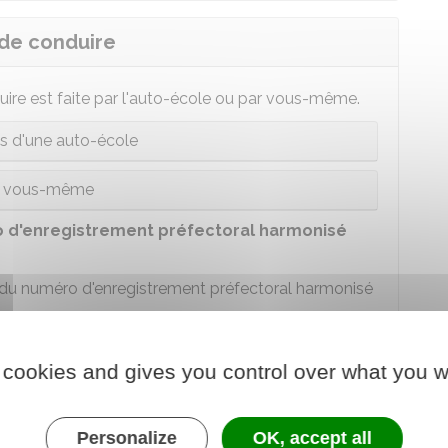
 de conduire
uire est faite par l'auto-école ou par vous-même.
ais d'une auto-école
r vous-même
 d'enregistrement préfectoral harmonisé
u numéro d'enregistrement préfectoral harmonisé
n d'inscription au permis de conduire (AIPC) entre le
 cookies and gives you control over what you w
site de l'
ANTS
et le passage du code.
-école
et vous n'avez pas pu récupérer votre
Personalize
OK, accept all