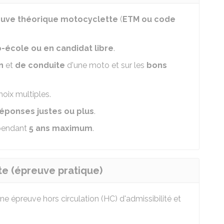
uve théorique motocyclette
(
ETM ou code
-école ou en candidat libre
.
n
et
de conduite
d'une moto et sur les
bons
hoix multiples.
réponses justes ou plus
.
endant
5 ans maximum
.
te (épreuve pratique)
une épreuve hors circulation (HC) d'admissibilité et