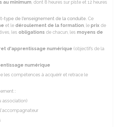
s au minimum
, dont 8 heures sur piste et 12 heures
t-type de l'enseignement de la conduite
. Ce
me
et le
déroulement de la formation
, le
prix
de
tives, les
obligations
de chacun, les
moyens de
vret d'apprentissage numérique
(objectifs de la
pprentissage numérique
e les compétences à acquérir et retrace le
ernent :
u association)
, l'accompagnateur
s