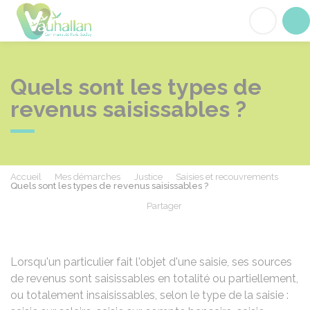
Vauhallan
Acc
Quels sont les types de
revenus saisissables ?
Accueil
Mes démarches
Justice
Saisies et recouvrements
Quels sont les types de revenus saisissables ?
Partager
Partager sur Facebook
Partager sur X - Twit
Partager sur
Par
Lorsqu'un particulier fait l'objet d'une saisie, ses sources
de revenus sont saisissables en totalité ou partiellement,
ou totalement insaisissables, selon le type de la saisie :