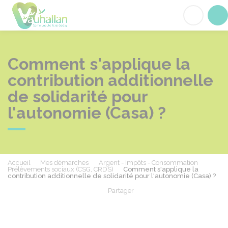
Vauhallan
Acc
Comment s'applique la
contribution additionnelle
de solidarité pour
l'autonomie (Casa) ?
Accueil
Mes démarches
Argent - Impôts - Consommation
Prélèvements sociaux (CSG, CRDS)
Comment s'applique la
contribution additionnelle de solidarité pour l'autonomie (Casa) ?
Partager
Partager sur Facebook
Partager sur X - Twit
Partager sur
Par