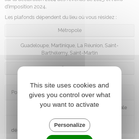
d'imposition 2024.
Les plafonds dépendent du lieu où vous résidez :
Métropole
Guadeloupe, Martinique, La Réunion, Saint-
Barthélemy, Saint-Martin
Guyane
This site uses cookies and
Pour en savoir plus
gives you control over what
you want to activate
Portail du service public de la Sécurité sociale
Assurance Retraite : mes droits, mes
Personalize
démarches, ma retraite