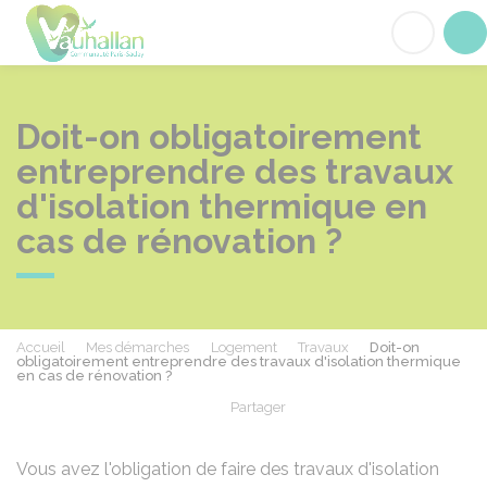
Vauhallan
Acc
Doit-on obligatoirement
entreprendre des travaux
d'isolation thermique en
cas de rénovation ?
Accueil
Mes démarches
Logement
Travaux
Doit-on
obligatoirement entreprendre des travaux d'isolation thermique
en cas de rénovation ?
Partager
Partager sur Facebook
Partager sur X - Twit
Partager sur
Par
Vous avez l'obligation de faire des travaux d'isolation