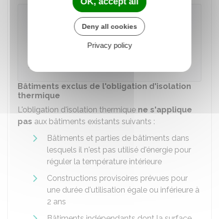
OK, accept all
À noter
Deny all cookies
L'obligation d'isoler un bâtiment en
rénovation ne s'applique pas à la
Privacy policy
Guadeloupe, la Guyane, la Martinique, La
Réunion et Mayotte.
Bâtiments exclus de l'obligation d'isolation
thermique
L'obligation d'isolation thermique
ne s'applique
pas
aux bâtiments existants suivants :
Bâtiments et parties de bâtiments dans
lesquels il n'est pas utilisé d'énergie pour
réguler la température intérieure
Constructions provisoires prévues pour
une durée d'utilisation égale ou inférieure à
2 ans
Bâtiments indépendants dont la surface