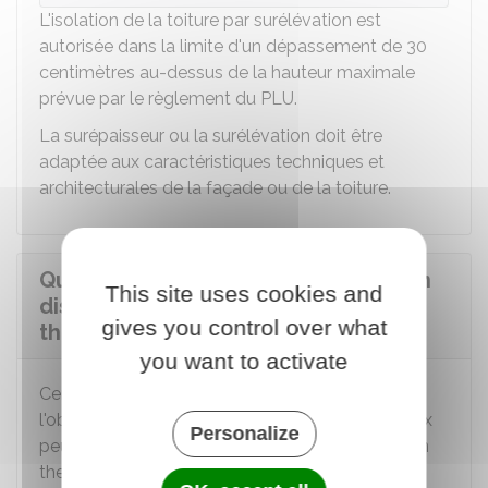
L'isolation de la toiture par surélévation est
autorisée dans la limite d'un dépassement de 30
centimètres au-dessus de la hauteur maximale
prévue par le règlement du PLU.
La surépaisseur ou la surélévation doit être
adaptée aux caractéristiques techniques et
architecturales de la façade ou de la toiture.
Quels sont les travaux de rénovation
This site uses cookies and
dispensés de l'obligation d'isolation
gives you control over what
thermique ?
you want to activate
Certains bâtiments ne sont pas concernés par
l'obligation d'isoler. De plus, dans certains travaux
Personalize
peuvent être dispensés de l'obligation d'isolation
thermique.