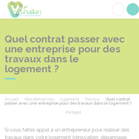
Vauhallan
Acc
Quel contrat passer avec
une entreprise pour des
travaux dans le
logement ?
Accueil
Mes démarches
Logement
Travaux
Quel contrat
passer avec une entreprise pour des travaux dans le logement ?
Partager
Partager sur Facebook
Partager sur X - Twit
Partager sur
Par
Si vous faites appel à un entrepreneur pour réaliser des
travaux dans votre logement (rénovation, dépannage,