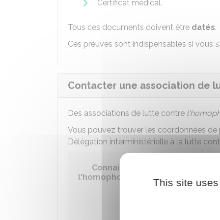
Certificat médical.
Tous ces documents doivent être
datés
.
Ces preuves sont indispensables si vous
s
Contacter une association de l
Des associations de lutte contre
l'homoph
Vous pouvez trouver les coordonnées de pl
Délégation interministérielle à la lutte con
Connaître les associations de lu
l'homophobie, etc.
This site uses
Accéder