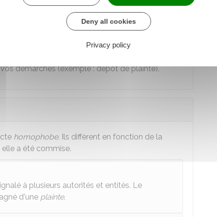
contre le racisme, l'antisémitisme et la haine anti-LGBT
Deny all cookies
us apporter un soutien moral et juridique (par
ustice
à votre place).
Privacy policy
iger vers des professionnels (
avocat
,
 vos démarches (exemple : dépôt de plainte).
acte
homophobe
. Ils diffèrent en fonction de la
 elle a été commise.
lé à plusieurs autorités et entités. Le
pagné d'une
plainte
.