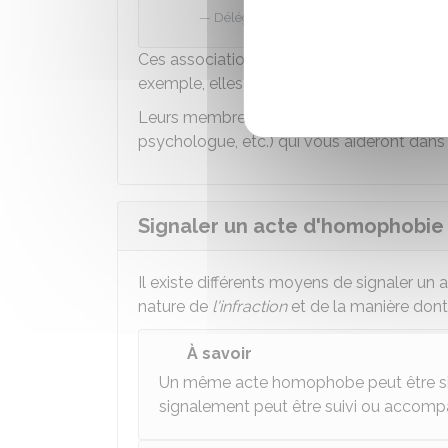
Délégation interministérielle à la lutte 
Ces associations peuvent vous écouter, vo
exemple, elles ont la possibilité
d'agir en j
Leurs membres peuvent également vous dir
psychologue, etc.) qui vous aideront dans
Signaler un acte d'homophobie
Il existe différents moyens de signaler un 
nature de
l'infraction
et de la manière dont
À savoir
Un même acte homophobe peut être signa
signalement peut être suivi ou accom