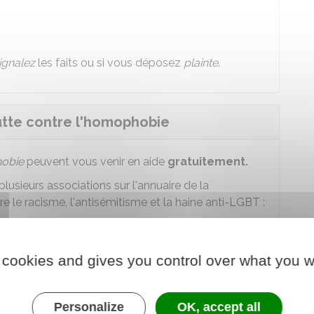
ignalez
les faits ou si vous déposez
plainte
.
utte contre l'homophobie
obie
peuvent vous venir en aide
gratuitement.
usieurs associations sur l'annuaire de la
tre le racisme, l'antisémitisme et la haine anti-LGBT :
tte contre le racisme, l'antisémitisme,
 cookies and gives you control over what you w
 au service en ligne
Personalize
OK, accept all