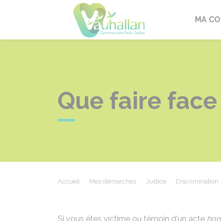
Vauhallan
MA C
Que faire fac
Accueil
Mes démarches
Justice
Discrimination
Si vous êtes victime ou témoin d'un acte
ho