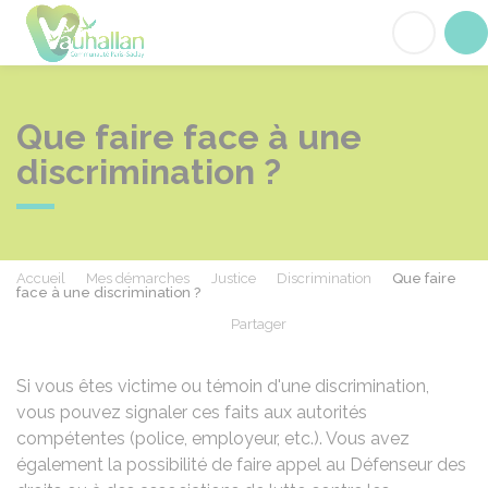
Vauhallan
Acc
Que faire face à une
discrimination ?
Accueil
Mes démarches
Justice
Discrimination
Que faire
face à une discrimination ?
Partager
Partager sur Facebook
Partager sur X - Twit
Partager sur
Par
Si vous êtes victime ou témoin d'une discrimination,
vous pouvez signaler ces faits aux autorités
compétentes (police, employeur, etc.). Vous avez
également la possibilité de faire appel au Défenseur des