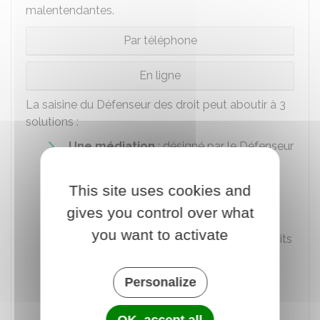
malentendantes.
Par téléphone
En ligne
La saisine du Défenseur des droit peut aboutir à 3
solutions :
Une médiation
: désigné par le Défenseur
des droits, le médiateur entend les
personnes concernées. La médiation ne
This site uses cookies and
peut pas excéder 3 mois, renouvelable 1
gives you control over what
fois.
you want to activate
Une transaction
: le Défenseur des droits
propose à l'auteur des faits une ou
plusieurs sanctions (versement d'une
Personalize
amende, indemnisation de la victime,
publicité des faits). En cas d'accord, la
OK, accept all