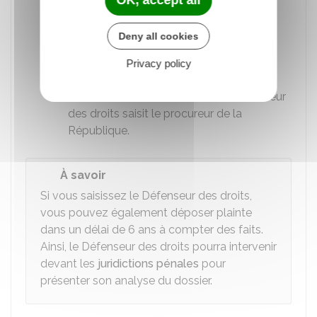
transaction doit être validée par le
procureur de la République
.
Deny all cookies
Une action en justice
: si le Défenseur
des droits a connaissance de faits de
Privacy policy
nature à constituer une
infraction
ou si
l'auteur refuse la transaction, le Défenseur
des droits saisit le procureur de la
République.
À savoir
Si vous saisissez le Défenseur des droits,
vous pouvez également déposer plainte
dans un délai de 6 ans à compter des faits.
Ainsi, le Défenseur des droits pourra intervenir
devant les
juridictions pénales
pour
présenter son analyse du dossier.