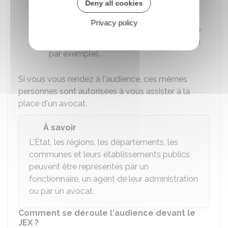
Deny all cookies
Personne attachée à votre service
Privacy policy
personnel ou à votre entreprise (le juriste
de l'entreprise ou un employé de maison
par exemple).
Si vous vous rendez à l'audience, ces mêmes
personnes sont autorisées à vous assister à la
place d'un avocat.
À savoir
L'État, les régions, les départements, les
communes et leurs établissements publics
peuvent être représentés par un
fonctionnaire, un agent de leur administration
ou par un avocat.
Comment se déroule l'audience devant le
JEX ?