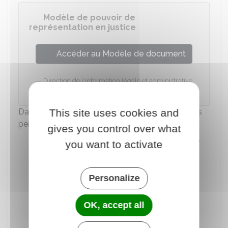
Modèle de pouvoir de
représentation en justice
Accéder au Modèle de document
Direction de l'information légale et administrative
(Dila) - Premier ministre
This site uses cookies and
Dans votre pouvoir, vous devez désigner une des
personnes suivantes :
gives you control over what
Personne avec qui vous
vivez en couple
you want to activate
Votre père ou votre mère
Votre enfant
Personalize
Votre frère ou votre sœur
OK, accept all
Votre neveu ou votre nièce
Votre tante ou votre oncle