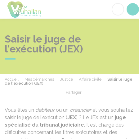
Vauhallan
Acc
Saisir le juge de
l'exécution (JEX)
Accueil
Mes démarches
Justice
Affaire civile
Saisir le juge
de l'exécution (JEX)
Partager
Partager sur Facebook
Partager sur X - Twit
Partager sur
Par
Vous êtes un
débiteur
ou un
créancier
et vous souhaitez
saisir le juge de l'exécution (
JEX
) ? Le JEX est un
juge
spécialisé du tribunal judiciaire
. Il est chargé des
difficultés concernant les titres exécutoires et des