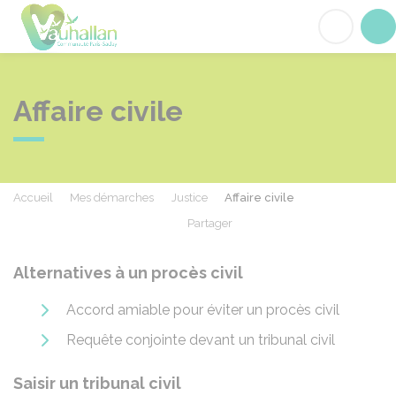
Vauhallan
Acc
Affaire civile
Accueil
Mes démarches
Justice
Affaire civile
Partager
Partager sur Facebook
Partager sur X - Twit
Partager sur
Par
Alternatives à un procès civil
Accord amiable pour éviter un procès civil
Requête conjointe devant un tribunal civil
Saisir un tribunal civil