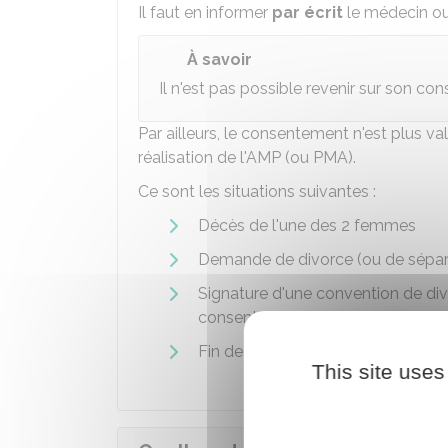
Il faut en informer
par écrit
le médecin ou 
À savoir
Il n'est pas possible revenir sur son c
Par ailleurs, le consentement n'est plus va
réalisation de l'
AMP
(ou
PMA
).
Ce sont les situations suivantes :
Décès de l'une des 2 femmes
Demande de divorce (ou de sépar
Signature d'une convention de div
consentement mutuel
Fin de la communauté de vie.
This site uses