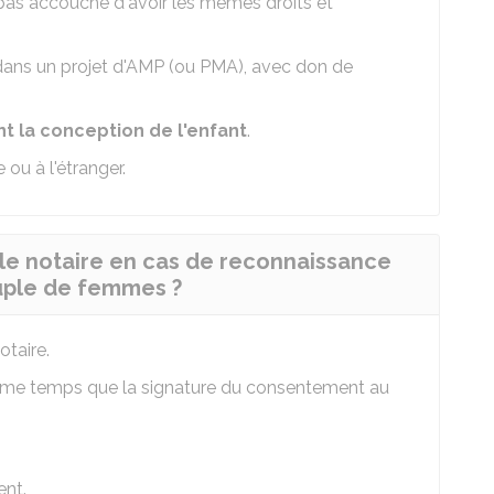
pas accouché d'avoir les mêmes droits et
ans un projet d'
AMP
(ou
PMA
), avec don de
nt la conception de l'enfant
.
 ou à l'étranger.
le notaire en cas de reconnaissance
uple de femmes ?
otaire.
même temps que la signature du consentement au
ent.