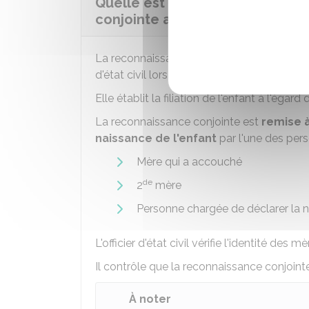
Quelle est la démarche à la na
conjointe anticipée dans un co
La reconnaissance conjointe anticipée fait p
d'état civil lors de la
déclaration de naissa
Elle établit la filiation de l'enfant à l'éga
La reconnaissance conjointe est
remise à 
naissance de l'enfant
par l'une des per
Mère qui a accouché
de
2
mère
Personne chargée de déclarer la n
L'officier d'état civil vérifie l'identité des mè
Il contrôle que la reconnaissance conjointe
À noter