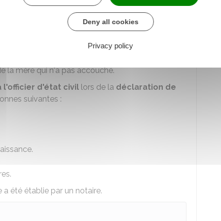
issance en cas de reconnaissance
uple de femmes ?
Deny all cookies
artie des documents qu'il faut fournir à l'officier
Privacy policy
nce de l'enfant
.
rd de la mère qui n'a pas accouché.
l'officier d'état civil
lors de la
déclaration de
sonnes suivantes :
aissance.
res.
 a été établie par un notaire.