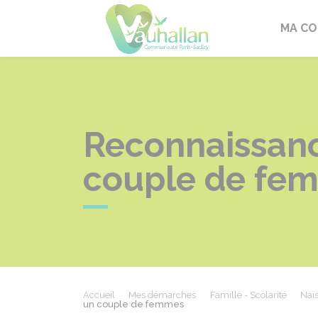
Vauhallan
MA C
Reconnaissanc
couple de fe
Accueil
Mes démarches
Famille - Scolarité
Nais
un couple de femmes