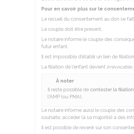
Pour en savoir plus sur le consente
Le recueil du consentement au don se fait
Le couple doit être présent.
Le notaire informe le couple des conséque
futur enfant.
Il est impossible d'établir un lien de filiatio
La filiation de l'enfant devient
irrévocable
.
À noter
Il reste possible de
contester la filiation
l'
AMP
(ou
PMA
).
Le notaire informe aussi le couple des condi
souhaite, accéder (à sa majorité) à des i
Il est possible de revenir sur son consen