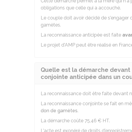
Cette démarche permet à la mère qui n'a 
obligations que celle qui a accouché.
Le couple doit avoir décidé de s'engager d
gamètes.
La reconnaissance anticipée est faite
ava
Le projet d'AMP peut être réalisé en France
Quelle est la démarche devant 
conjointe anticipée dans un co
La reconnaissance doit être faite devant n
La reconnaissance conjointe se fait en 
don de gamètes
.
La démarche coûte
75,46 €
HT
.
L'acte est exonéré de droits d'enregistrem