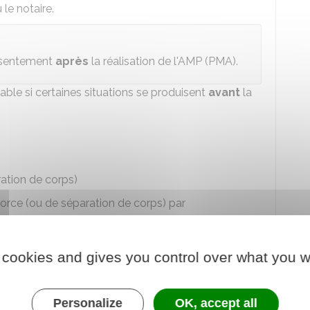
le notaire.
onsentement
après
la réalisation de l'
AMP
(
PMA
).
lable si certaines situations se produisent
avant
la
ation de corps)
orce (ou de séparation de corps) par
 cookies and gives you control over what you w
Personalize
OK, accept all