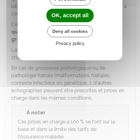
laboratoire, d'hospitalisation) sont pris en charge à
100 %
, sans avance de frais (
tiers payant
).
OK, accept all
Cette prise en charge s'applique à tous vos frais
qu'ils soient ou non en rapport avec votre
Deny all cookies
grossesse
.
Privacy policy
e
La
3
échographie
bénéficie de la prise en
charge à
100 %
.
En cas de
grossesse pathologique
ou de
pathologie fœtale (malformations fœtales,
contexte infectieux ou génétique...), d'autres
échographies peuvent être prescrites et prises en
charge dans les mêmes conditions.
À noter
Ces prises en charge à
100 %
se font sur la
base et dans la limite des tarifs de
l'Assurance maladie.