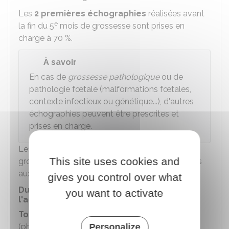
Les
2 premières échographies
réalisées avant
e
la fin du 5
mois de grossesse sont prises en
charge à
70 %
.
À savoir
En cas de
grossesse pathologique
ou de
pathologie fœtale (malformations fœtales,
contexte infectieux ou génétique...), d'autres
échographies peuvent être prescrites et
prises en charge.
Les
autres consultations
que celles liées à la
This site uses cookies and
grossesse et les frais médicaux sont remboursés
aux
tarifs habituels
.
gives you control over what
Du 6e mois de grossesse jusqu'à
you want to activate
l'accouchement
Tous vos frais médicaux remboursables
(pharmaceutiques, d'analyses, d'examens de
Personalize