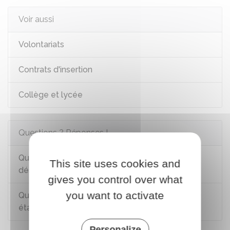
Voir aussi
Volontariats
Contrats d'insertion
Collège et lycée
Questions ? Réponses !
Que peut faire un jeune de plus de 16 ans
This site uses cookies and
déscolarisé et sans diplôme ?
gives you control over what
you want to activate
Quels titres et diplômes sont reconnus comme
étant à finalité professionnelle ?
Personalize