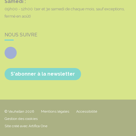
Samedi :
09h00 - 12h00
(1er et 3e samedi de chaque mois, sauf exceptions,
fermé en août)
NOUS SUIVRE
Facebook
S'abonner à la newsletter
© Vauhallan 2026
Mentions légales
Accessibilité
Gestion des cookies
Site créé avec Artifica One