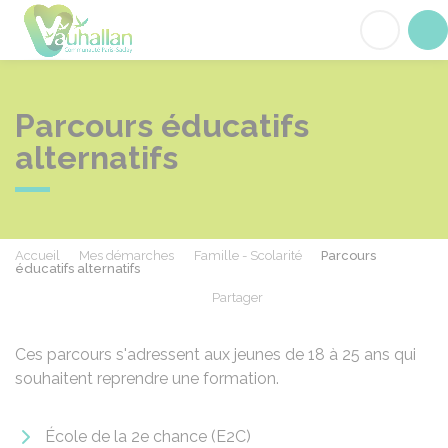
Vauhallan
Acc
Parcours éducatifs
alternatifs
Accueil
Mes démarches
Famille - Scolarité
Parcours
éducatifs alternatifs
Partager
Partager sur Facebook
Partager sur X - Twit
Partager sur
Par
Ces parcours s'adressent aux jeunes de 18 à 25 ans qui
souhaitent reprendre une formation.
École de la 2e chance (E2C)