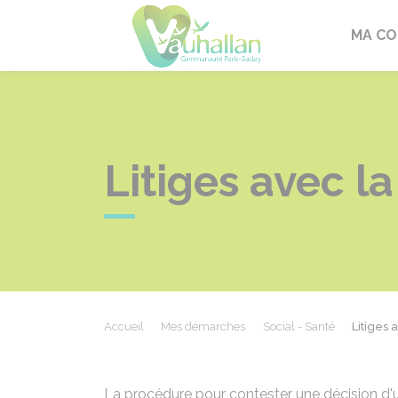
Vauhallan
MA C
Litiges avec la
Accueil
Mes démarches
Social - Santé
Litiges 
La procédure pour contester une décision d'un