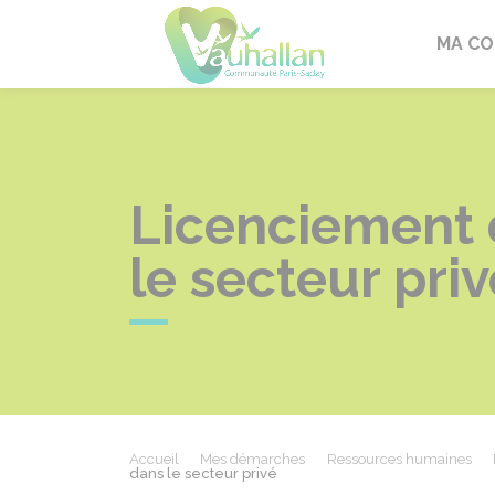
Vauhallan
MA C
Licenciement d
le secteur priv
Accueil
Mes démarches
Ressources humaines
dans le secteur privé