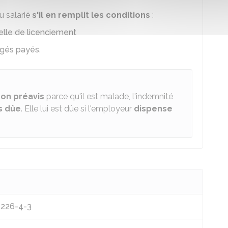
u salarié
s'il en remplit les conditions
:
elle de licenciement
ngés payés
.
son préavis
parce qu'il est malade, l'indemnité
s dûe
. Elle lui est dûe si l'employeur
dispense
L1226-4-3