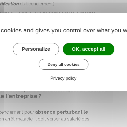
tification
du licenciement).
entée
. L'employeur doit préciser les éléments
tion du fonctionnement de l'entreprise
. Il doit
é de remplacer définitivement
le salarié
absent
 cookies and gives you control over what you w
Personalize
OK, accept all
 d'entreprise
peuvent
obliger
l'employeur à
 avant de le licencier.
Deny all cookies
Privacy policy
ités lorsqu'il est licencié pour absence
 l'entreprise ?
licenciement pour
absence perturbant le
n arrêt maladie, il doit verser au salarié des