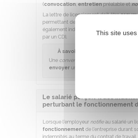
(
convocation
,
entretien
préalable et
no
La lettre de licenciement doit être
argum
permettant de
justifier de la perturba
également indiquer et établir la
nécessit
This site uses
par un
CDI
.
À savoir
Une
convention collective
ou un
accord
envoyer
une mise en demeure au salarié
Le salarié perçoit-il des indemn
perturbant le fonctionnement de
Lorsque l'employeur
notifie
au salarié un 
fonctionnement
de l'entreprise durant so
indemnités au terme du contrat de travail.