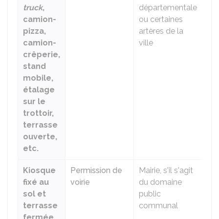
truck
,
départementale
camion-
ou certaines
pizza,
artères de la
camion-
ville
crêperie,
stand
mobile,
étalage
sur le
trottoir,
terrasse
ouverte,
etc.
Kiosque
Permission de
Mairie, s'il s'agit
fixé au
voirie
du domaine
sol et
public
terrasse
communal
fermée