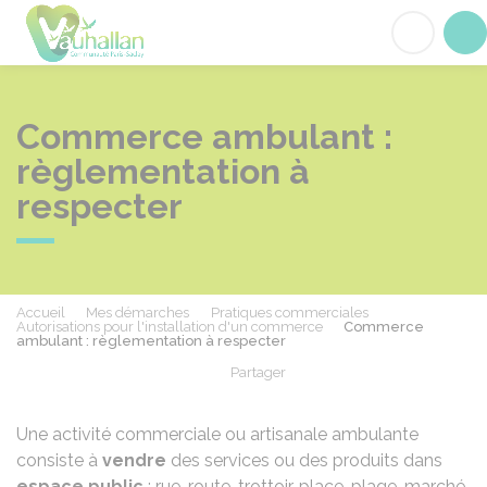
Vauhallan
Acc
Commerce ambulant :
règlementation à
respecter
Accueil
Mes démarches
Pratiques commerciales
Autorisations pour l'installation d'un commerce
Commerce
ambulant : règlementation à respecter
Partager
Partager sur Facebook
Partager sur X - Twit
Partager sur
Par
Une activité commerciale ou artisanale ambulante
consiste à
vendre
des services ou des produits dans
espace public
: rue, route, trottoir, place, plage, marché,