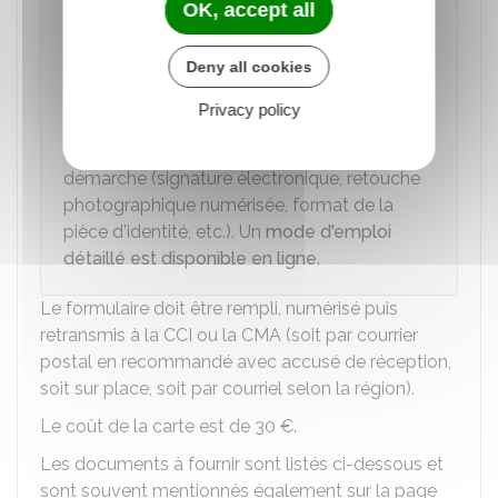
OK, accept all
totalement
dématérialisée
pour effectuer
la demande de carte de commerçant
Deny all cookies
ambulant. C'est le cas par exemple de la
CCI
Bretagne
. Il est alors indiqué en amont de la
Privacy policy
formalité, les
conditions techniques
nécessaires au bon déroulement de la
démarche (signature électronique, retouche
photographique numérisée, format de la
pièce d'identité, etc.). Un
mode d'emploi
détaillé est disponible en ligne
.
Le formulaire doit être rempli, numérisé puis
retransmis à la CCI ou la CMA (soit par courrier
postal en recommandé avec accusé de réception,
soit sur place, soit par courriel selon la région).
Le coût de la carte est de
30 €
.
Les documents à fournir sont listés ci-dessous et
sont souvent mentionnés également sur la page