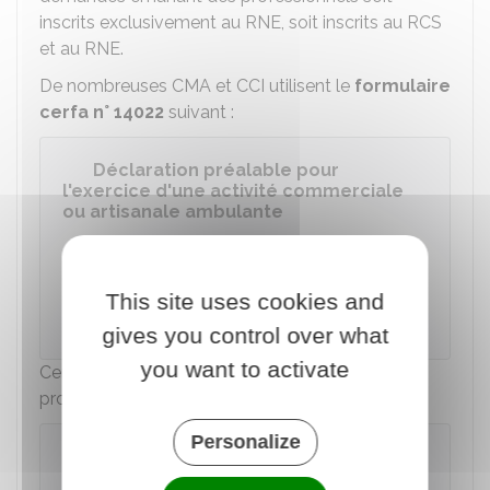
inscrits exclusivement au
RNE
, soit inscrits au RCS
et au RNE.
De nombreuses CMA et CCI utilisent le
formulaire
cerfa n° 14022
suivant :
Déclaration préalable pour
l'exercice d'une activité commerciale
ou artisanale ambulante
Accéder au Formulaire
This site uses cookies and
Ministère chargé de l'économie
gives you control over what
you want to activate
Certaines CMA et CCI proposent un formulaire
propre à leur région.
Personalize
À savoir
Certaines CCI proposent une démarche