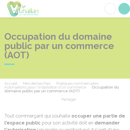
Vauhallan
Acc
Occupation du domaine
public par un commerce
(AOT)
Accueil
Mes démarches
Pratiques commerciales
Autorisations pour l'installation d'un commerce
Occupation du
domaine public par un commerce (AOT)
Partager
Partager sur Facebook
Partager sur X - Twit
Partager sur
Par
Tout commerçant qui souhaite
occuper une partie de
l'espace public
pour son activité doit en
demander
l'autorisation
(en mairie ou préfecture). Il s'agit d'une