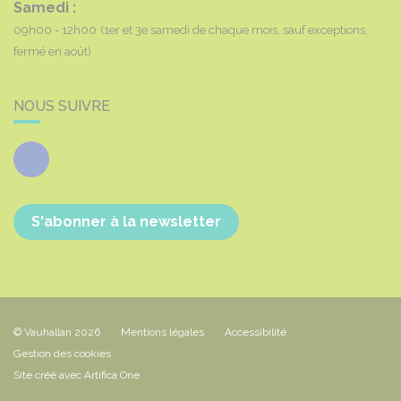
Samedi :
09h00 - 12h00
(1er et 3e samedi de chaque mois, sauf exceptions,
fermé en août)
NOUS SUIVRE
Facebook
S'abonner à la newsletter
© Vauhallan 2026
Mentions légales
Accessibilité
Gestion des cookies
Site créé avec Artifica One